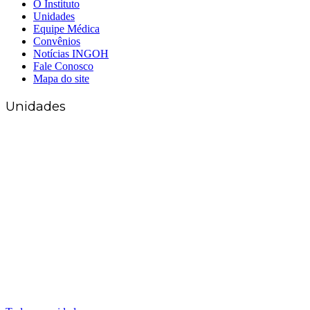
O Instituto
Unidades
Equipe Médica
Convênios
Notícias INGOH
Fale Conosco
Mapa do site
Unidades
Matriz Goiânia
(62) 3226-0200
(62) 3414-8800
Anápolis
(62) 3324-9304
(62) 98226-9753
(62) 3414-8800
Caldas Novas
(62) 99262-5248
(62) 3414-8800
Senador Canedo
(62) 3226-0200
(62) 3414-8800