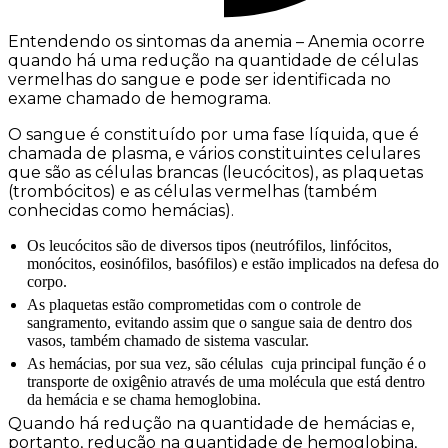
Entendendo os sintomas da anemia – Anemia ocorre
quando há uma redução na quantidade de células
vermelhas do sangue e pode ser identificada no
exame chamado de hemograma.
O sangue é constituído por uma fase líquida, que é
chamada de plasma, e vários constituintes celulares
que são as células brancas (leucócitos), as plaquetas
(trombócitos) e as células vermelhas (também
conhecidas como hemácias).
Os leucócitos são de diversos tipos (neutrófilos, linfócitos,
monócitos, eosinófilos, basófilos) e estão implicados na defesa do
corpo.
As plaquetas estão comprometidas com o controle de
sangramento, evitando assim que o sangue saia de dentro dos
vasos, também chamado de sistema vascular.
As hemácias, por sua vez, são células cuja principal função é o
transporte de oxigênio através de uma molécula que está dentro
da hemácia e se chama hemoglobina.
Quando há redução na quantidade de hemácias e,
portanto, redução na quantidade de hemoglobina,