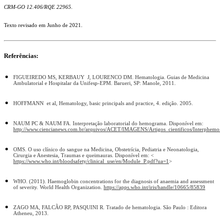
CRM-GO 12.406/RQE 22965.
Texto revisado em Junho de 2021.
Referências:
FIGUEIREDO MS, KERBAUY J, LOURENCO DM. Hematologia. Guias de Medicina
Ambulatorial e Hospitalar da Unifesp-EPM. Barueri, SP: Manole, 2011.
HOFFMANN et al, Hematology, basic principals and practice, 4. edição. 2005.
NAUM PC & NAUM FA. Interpretação laboratorial do hemograma. Disponível em:
http://www.ciencianews.com.br/arquivos/ACET/IMAGENS/Artigos_cientificos/Interphemo
OMS. O uso clínico do sangue na Medicina, Obstetrícia, Pediatria e Neonatologia,
Cirurgia e Anestesia, Traumas e queimauras. Disponível em: <
https://www.who.int/bloodsafety/clinical_use/en/Module_P.pdf?ua=1
>
WHO. (2011). Haemoglobin concentrations for the diagnosis of anaemia and assessment
of severity. World Health Organization.
https://apps.who.int/iris/handle/10665/85839
ZAGO MA, FALCÃO RP, PASQUINI R. Tratado de hematologia. São Paulo : Editora
Atheneu, 2013.