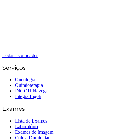
(62) 3324-9304
(62) 98226-9753
(62) 3414-8800
Caldas Novas
(62) 99262-5248
(62) 3414-8800
Senador Canedo
(62) 3226-0200
(62) 3414-8800
Todas as unidades
Serviços
Oncologia
Quimioterapia
INGOH Navega
Íntegra Ingoh
Exames
Lista de Exames
Laboratório
Exames de Imagem
Coleta Domiciliar