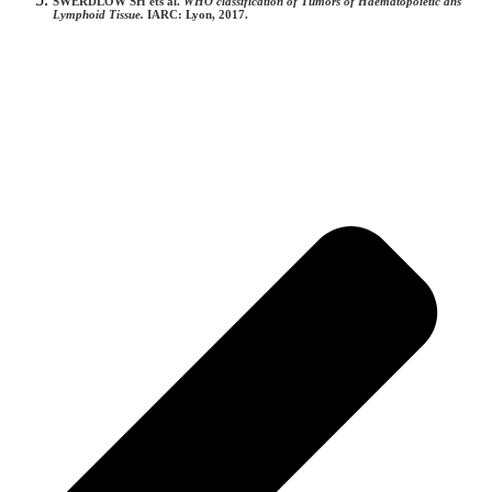
SWERDLOW SH ets al.
WHO classification of Tumors of Haematopoietic ans
Lymphoid Tissue.
IARC: Lyon, 2017.