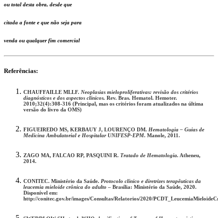
ou total desta obra, desde que
citada a fonte e que não seja para
venda ou qualquer fim comercial
Referências:
CHAUFFAILLE MLLF.
Neoplasias mieloproliferativas: revisão dos critérios
diagnósticos e dos aspectos clínicos.
Rev. Bras. Hematol. Hemoter.
2010;32(4):308-316 (Principal, mas os critérios foram atualizados na última
versão do livro da OMS)
FIGUEIREDO MS, KERBAUY J, LOURENÇO DM.
Hematologia – Guias de
Medicina Ambulatorial e Hospitalar UNIFESP-EPM
. Manole, 2011.
ZAGO MA, FALCAO RP, PASQUINI R.
Tratado de Hematologia.
Atheneu,
2014.
CONITEC. Ministério da Saúde.
Protocolo clínico e diretrizes terapêuticas da
leucemia mieloide crônica do adulto
– Brasília: Ministério da Saúde, 2020.
Disponível em:
http://conitec.gov.br/images/Consultas/Relatorios/2020/PCDT_LeucemiaMieloid