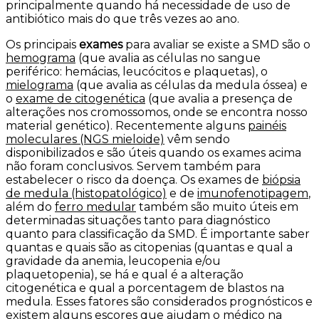
principalmente quando há necessidade de uso de
antibiótico mais do que três vezes ao ano.
Os principais
exames
para avaliar se existe a SMD são o
hemograma
(que avalia as células no sangue
periférico: hemácias, leucócitos e plaquetas), o
mielograma
(que avalia as células da medula óssea) e
o
exame de citogenética
(que avalia a presença de
alterações nos cromossomos, onde se encontra nosso
material genético). Recentemente alguns
painéis
moleculares (NGS mieloide)
vêm sendo
disponibilizados e são úteis quando os exames acima
não foram conclusivos. Servem também para
estabelecer o risco da doença. Os exames de
biópsia
de medula (histopatológico)
e de
imunofenotipagem
,
além do
ferro medular
também são muito úteis em
determinadas situações tanto para diagnóstico
quanto para classificação da SMD. É importante saber
quantas e quais são as citopenias (quantas e qual a
gravidade da anemia, leucopenia e/ou
plaquetopenia), se há e qual é a alteração
citogenética e qual a porcentagem de blastos na
medula. Esses fatores são considerados prognósticos e
existem alguns escores que ajudam o médico na