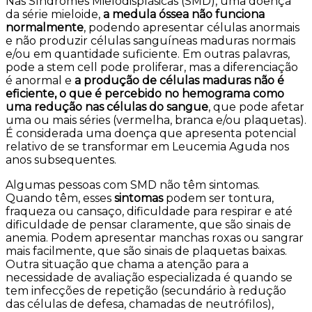
Nas Síndromes Mielodisplásicas (SMD), uma doença
da série mieloide,
a medula óssea não funciona
normalmente
, podendo apresentar células anormais
e não produzir células sanguíneas maduras normais
e/ou em quantidade suficiente. Em outras palavras,
pode a stem cell pode proliferar, mas a diferenciação
é anormal e
a produção de células maduras não é
eficiente, o que é percebido no hemograma como
uma redução nas células do sangue
, que pode afetar
uma ou mais séries (vermelha, branca e/ou plaquetas).
É considerada uma doença que apresenta potencial
relativo de se transformar em Leucemia Aguda nos
anos subsequentes.
Algumas pessoas com SMD não têm sintomas.
Quando têm, esses
sintomas
podem ser tontura,
fraqueza ou cansaço, dificuldade para respirar e até
dificuldade de pensar claramente, que são sinais de
anemia. Podem apresentar manchas roxas ou sangrar
mais facilmente, que são sinais de plaquetas baixas.
Outra situação que chama a atenção para a
necessidade de avaliação especializada é quando se
tem infecções de repetição (secundário à redução
das células de defesa, chamadas de neutrófilos),