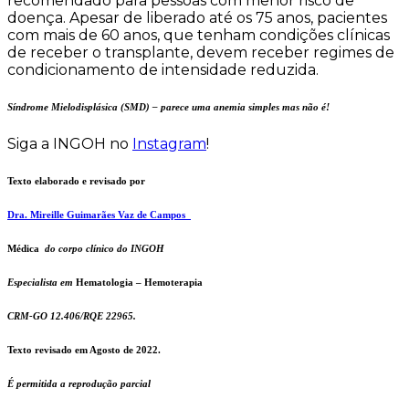
recomendado para pessoas com menor risco de
doença. Apesar de liberado até os 75 anos, pacientes
com mais de 60 anos, que tenham condições clínicas
de receber o transplante, devem receber regimes de
condicionamento de intensidade reduzida.
Síndrome Mielodisplásica (SMD) – parece uma anemia simples mas não é!
Siga a INGOH no
Instagram
!
Texto elaborado e revisado por
Dra. Mireille Guimarães Vaz de Campos
Médica
do corpo clínico do INGOH
Especialista em
Hematologia – Hemoterapia
CRM-GO 12.406/RQE 22965.
Texto revisado em Agosto de 2022.
É permitida a reprodução parcial