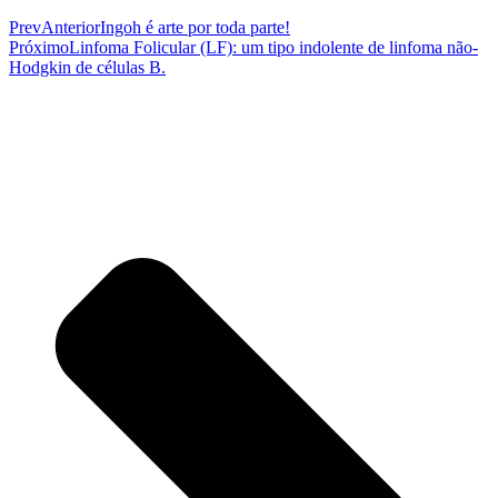
Prev
Anterior
Ingoh é arte por toda parte!
Próximo
Linfoma Folicular (LF): um tipo indolente de linfoma não-
Hodgkin de células B.