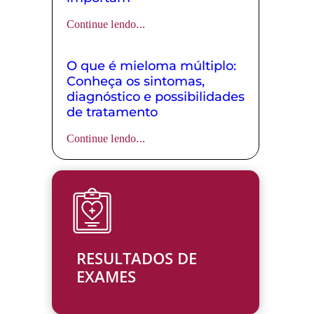
Continue lendo...
O que é mieloma múltiplo:
Conheça os sintomas,
diagnóstico e possibilidades
de tratamento
Continue lendo...
RESULTADOS DE
EXAMES