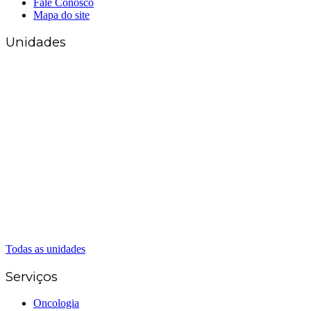
Fale Conosco
Mapa do site
Unidades
Matriz Goiânia
(62) 3226-0200
(62) 3414-8800
Anápolis
(62) 3324-9304
(62) 98226-9753
(62) 3414-8800
Caldas Novas
(62) 99262-5248
(62) 3414-8800
Senador Canedo
(62) 3226-0200
(62) 3414-8800
Todas as unidades
Serviços
Oncologia