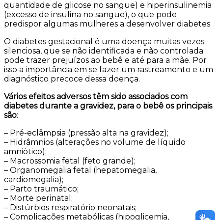
quantidade de glicose no sangue) e hiperinsulinemia
(excesso de insulina no sangue), o que pode
predispor algumas mulheres a desenvolver diabetes.
O diabetes gestacional é uma doença muitas vezes
silenciosa, que se não identificada e não controlada
pode trazer prejuízos ao bebê e até para a mãe. Por
isso a importância em se fazer um rastreamento e um
diagnóstico precoce dessa doença.
Vários efeitos adversos têm sido associados com
diabetes durante a gravidez, para o bebê os principais
são
:
– Pré-eclâmpsia (pressão alta na gravidez);
– Hidrâmnios (alterações no volume de líquido
amniótico);
– Macrossomia fetal (feto grande);
– Organomegalia fetal (hepatomegalia,
cardiomegalia);
– Parto traumático;
– Morte perinatal;
– Distúrbios respiratório neonatais;
– Complicações metabólicas (hipoglicemia,