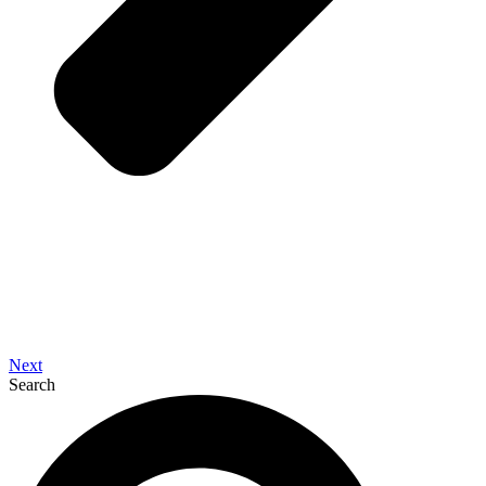
Next
Search