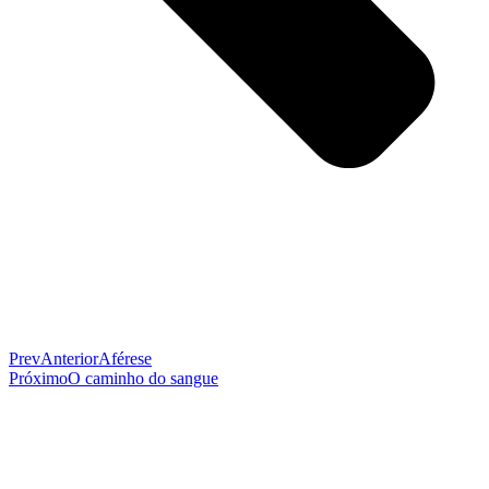
Prev
Anterior
Aférese
Próximo
O caminho do sangue