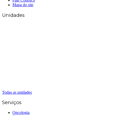
Fale Conosco
Mapa do site
Unidades
Matriz Goiânia
(62) 3226-0200
(62) 3414-8800
Anápolis
(62) 3324-9304
(62) 98226-9753
(62) 3414-8800
Caldas Novas
(62) 99262-5248
(62) 3414-8800
Senador Canedo
(62) 3226-0200
(62) 3414-8800
Todas as unidades
Serviços
Oncologia