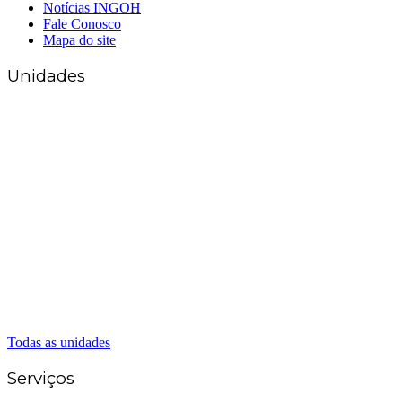
Notícias INGOH
Fale Conosco
Mapa do site
Unidades
Matriz Goiânia
(62) 3226-0200
(62) 3414-8800
Anápolis
(62) 3324-9304
(62) 98226-9753
(62) 3414-8800
Caldas Novas
(62) 99262-5248
(62) 3414-8800
Senador Canedo
(62) 3226-0200
(62) 3414-8800
Todas as unidades
Serviços