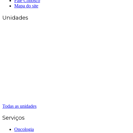
Fale Conosco
Mapa do site
Unidades
Matriz Goiânia
(62) 3226-0200
(62) 3414-8800
Anápolis
(62) 3324-9304
(62) 98226-9753
(62) 3414-8800
Caldas Novas
(62) 99262-5248
(62) 3414-8800
Senador Canedo
(62) 3226-0200
(62) 3414-8800
Todas as unidades
Serviços
Oncologia