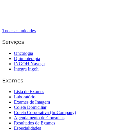
(62) 99262-5248
(62) 3414-8800
Senador Canedo
(62) 3226-0200
(62) 3414-8800
Todas as unidades
Serviços
Oncologia
Quimioterapia
INGOH Navega
Íntegra Ingoh
Exames
Lista de Exames
Laboratório
Exames de Imagem
Coleta Domiciliar
Coleta Corporativa (In-Company)
Agendamento de Consultas
Resultados de Exames
Especialidades