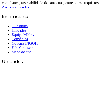
Áreas certificadas
Institucional
O Instituto
Unidades
Equipe Médica
Convênios
Notícias INGOH
Fale Conosco
Mapa do site
Unidades
Matriz Goiânia
(62) 3226-0200
(62) 3414-8800
Anápolis
(62) 3324-9304
(62) 98226-9753
(62) 3414-8800
Caldas Novas