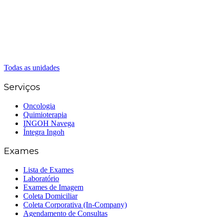
(62) 3414-8800
Caldas Novas
(62) 99262-5248
(62) 3414-8800
Senador Canedo
(62) 3226-0200
(62) 3414-8800
Todas as unidades
Serviços
Oncologia
Quimioterapia
INGOH Navega
Íntegra Ingoh
Exames
Lista de Exames
Laboratório
Exames de Imagem
Coleta Domiciliar
Coleta Corporativa (In-Company)
Agendamento de Consultas