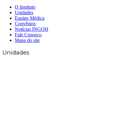
O Instituto
Unidades
Equipe Médica
Convênios
Notícias INGOH
Fale Conosco
Mapa do site
Unidades
Matriz Goiânia
(62) 3226-0200
(62) 3414-8800
Anápolis
(62) 3324-9304
(62) 98226-9753
(62) 3414-8800
Caldas Novas
(62) 99262-5248
(62) 3414-8800
Senador Canedo
(62) 3226-0200