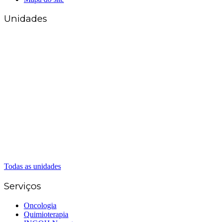
Unidades
Matriz Goiânia
(62) 3226-0200
(62) 3414-8800
Anápolis
(62) 3324-9304
(62) 98226-9753
(62) 3414-8800
Caldas Novas
(62) 99262-5248
(62) 3414-8800
Senador Canedo
(62) 3226-0200
(62) 3414-8800
Todas as unidades
Serviços
Oncologia
Quimioterapia