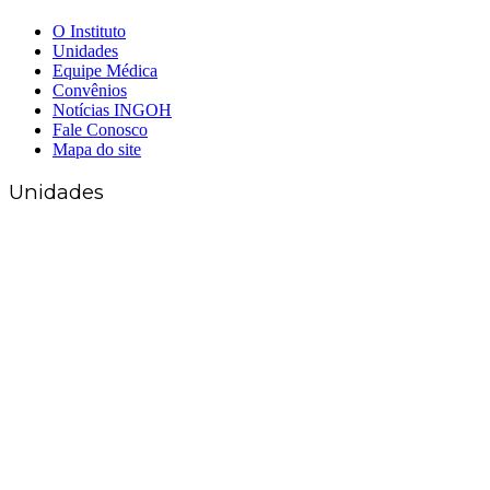
O Instituto
Unidades
Equipe Médica
Convênios
Notícias INGOH
Fale Conosco
Mapa do site
Unidades
Matriz Goiânia
(62) 3226-0200
(62) 3414-8800
Anápolis
(62) 3324-9304
(62) 98226-9753
(62) 3414-8800
Caldas Novas
(62) 99262-5248
(62) 3414-8800
Senador Canedo
(62) 3226-0200