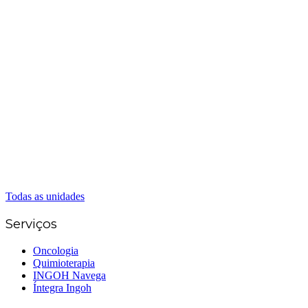
Matriz Goiânia
(62) 3226-0200
(62) 3414-8800
Anápolis
(62) 3324-9304
(62) 98226-9753
(62) 3414-8800
Caldas Novas
(62) 99262-5248
(62) 3414-8800
Senador Canedo
(62) 3226-0200
(62) 3414-8800
Todas as unidades
Serviços
Oncologia
Quimioterapia
INGOH Navega
Íntegra Ingoh