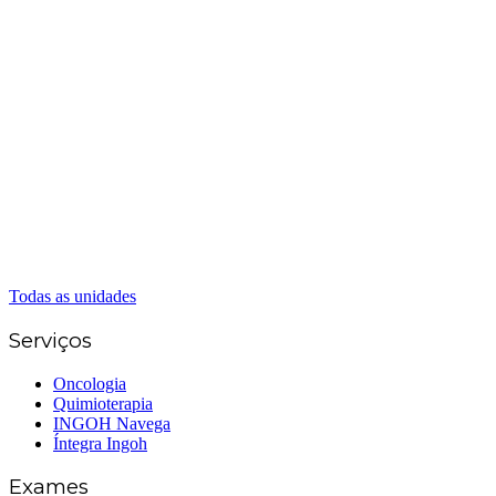
Matriz Goiânia
(62) 3226-0200
(62) 3414-8800
Anápolis
(62) 3324-9304
(62) 98226-9753
(62) 3414-8800
Caldas Novas
(62) 99262-5248
(62) 3414-8800
Senador Canedo
(62) 3226-0200
(62) 3414-8800
Todas as unidades
Serviços
Oncologia
Quimioterapia
INGOH Navega
Íntegra Ingoh
Exames