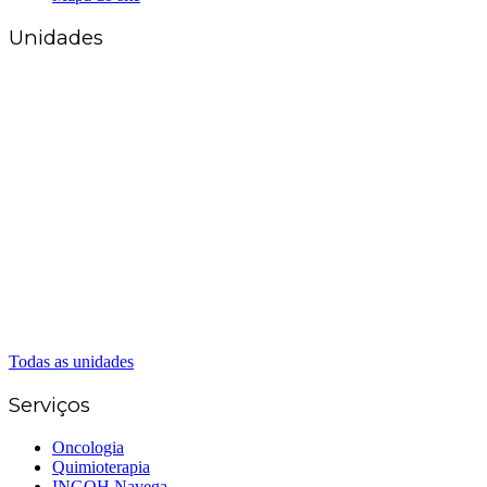
Unidades
Matriz Goiânia
(62) 3226-0200
(62) 3414-8800
Anápolis
(62) 3324-9304
(62) 98226-9753
(62) 3414-8800
Caldas Novas
(62) 99262-5248
(62) 3414-8800
Senador Canedo
(62) 3226-0200
(62) 3414-8800
Todas as unidades
Serviços
Oncologia
Quimioterapia
INGOH Navega