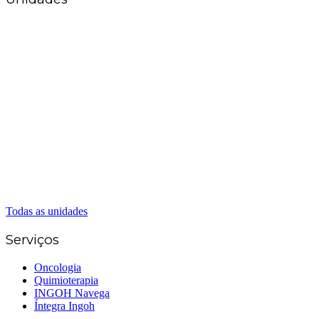
Matriz Goiânia
(62) 3226-0200
(62) 3414-8800
Anápolis
(62) 3324-9304
(62) 98226-9753
(62) 3414-8800
Caldas Novas
(62) 99262-5248
(62) 3414-8800
Senador Canedo
(62) 3226-0200
(62) 3414-8800
Todas as unidades
Serviços
Oncologia
Quimioterapia
INGOH Navega
Íntegra Ingoh