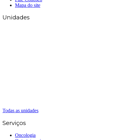
Mapa do site
Unidades
Matriz Goiânia
(62) 3226-0200
(62) 3414-8800
Anápolis
(62) 3324-9304
(62) 98226-9753
(62) 3414-8800
Caldas Novas
(62) 99262-5248
(62) 3414-8800
Senador Canedo
(62) 3226-0200
(62) 3414-8800
Todas as unidades
Serviços
Oncologia