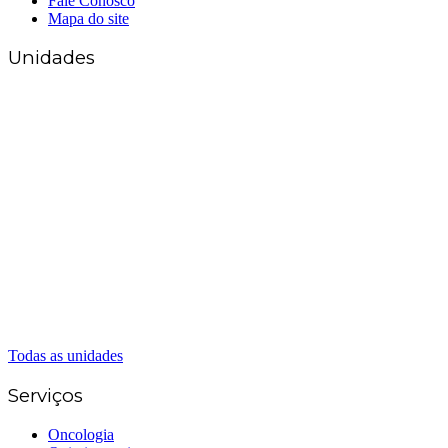
Fale Conosco
Mapa do site
Unidades
Matriz Goiânia
(62) 3226-0200
(62) 3414-8800
Anápolis
(62) 3324-9304
(62) 98226-9753
(62) 3414-8800
Caldas Novas
(62) 99262-5248
(62) 3414-8800
Senador Canedo
(62) 3226-0200
(62) 3414-8800
Todas as unidades
Serviços
Oncologia