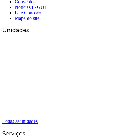
Convênios
Notícias INGOH
Fale Conosco
Mapa do site
Unidades
Matriz Goiânia
(62) 3226-0200
(62) 3414-8800
Anápolis
(62) 3324-9304
(62) 98226-9753
(62) 3414-8800
Caldas Novas
(62) 99262-5248
(62) 3414-8800
Senador Canedo
(62) 3226-0200
(62) 3414-8800
Todas as unidades
Serviços