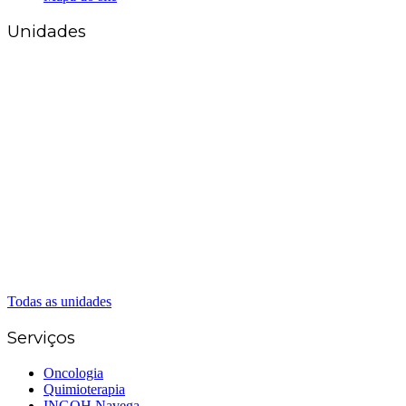
Unidades
Matriz Goiânia
(62) 3226-0200
(62) 3414-8800
Anápolis
(62) 3324-9304
(62) 98226-9753
(62) 3414-8800
Caldas Novas
(62) 99262-5248
(62) 3414-8800
Senador Canedo
(62) 3226-0200
(62) 3414-8800
Todas as unidades
Serviços
Oncologia
Quimioterapia
INGOH Navega