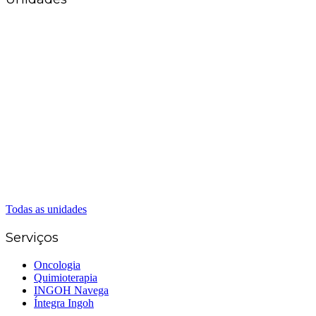
Matriz Goiânia
(62) 3226-0200
(62) 3414-8800
Anápolis
(62) 3324-9304
(62) 98226-9753
(62) 3414-8800
Caldas Novas
(62) 99262-5248
(62) 3414-8800
Senador Canedo
(62) 3226-0200
(62) 3414-8800
Todas as unidades
Serviços
Oncologia
Quimioterapia
INGOH Navega
Íntegra Ingoh