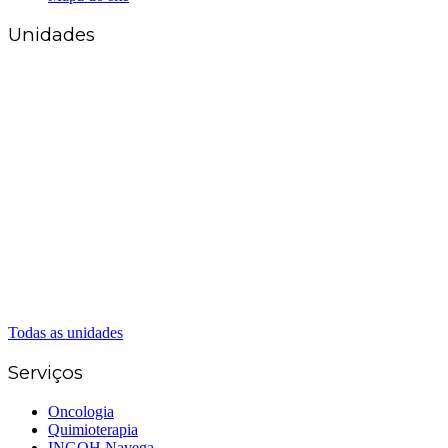
Unidades
Matriz Goiânia
(62) 3226-0200
(62) 3414-8800
Anápolis
(62) 3324-9304
(62) 98226-9753
(62) 3414-8800
Caldas Novas
(62) 99262-5248
(62) 3414-8800
Senador Canedo
(62) 3226-0200
(62) 3414-8800
Todas as unidades
Serviços
Oncologia
Quimioterapia
INGOH Navega