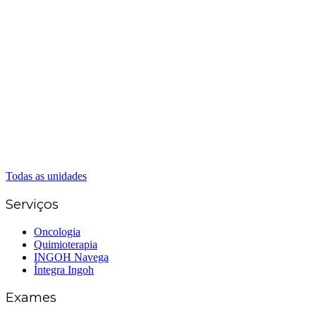
(62) 3226-0200
(62) 3414-8800
Anápolis
(62) 3324-9304
(62) 98226-9753
(62) 3414-8800
Caldas Novas
(62) 99262-5248
(62) 3414-8800
Senador Canedo
(62) 3226-0200
(62) 3414-8800
Todas as unidades
Serviços
Oncologia
Quimioterapia
INGOH Navega
Íntegra Ingoh
Exames