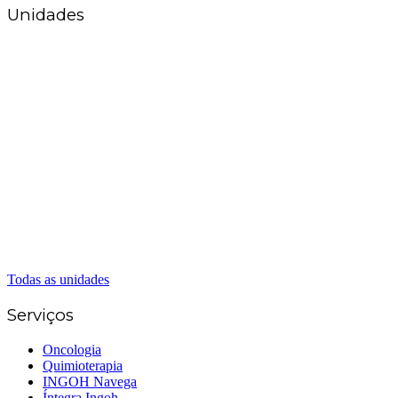
Unidades
Matriz Goiânia
(62) 3226-0200
(62) 3414-8800
Anápolis
(62) 3324-9304
(62) 98226-9753
(62) 3414-8800
Caldas Novas
(62) 99262-5248
(62) 3414-8800
Senador Canedo
(62) 3226-0200
(62) 3414-8800
Todas as unidades
Serviços
Oncologia
Quimioterapia
INGOH Navega
Íntegra Ingoh