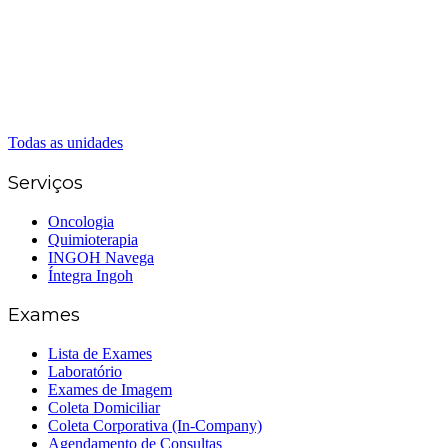
(62) 3414-8800
Caldas Novas
(62) 99262-5248
(62) 3414-8800
Senador Canedo
(62) 3226-0200
(62) 3414-8800
Todas as unidades
Serviços
Oncologia
Quimioterapia
INGOH Navega
Íntegra Ingoh
Exames
Lista de Exames
Laboratório
Exames de Imagem
Coleta Domiciliar
Coleta Corporativa (In-Company)
Agendamento de Consultas