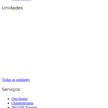
Unidades
Matriz Goiânia
(62) 3226-0200
(62) 3414-8800
Anápolis
(62) 3324-9304
(62) 98226-9753
(62) 3414-8800
Caldas Novas
(62) 99262-5248
(62) 3414-8800
Senador Canedo
(62) 3226-0200
(62) 3414-8800
Todas as unidades
Serviços
Oncologia
Quimioterapia
INGOH Navega