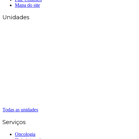
Mapa do site
Unidades
Matriz Goiânia
(62) 3226-0200
(62) 3414-8800
Anápolis
(62) 3324-9304
(62) 98226-9753
(62) 3414-8800
Caldas Novas
(62) 99262-5248
(62) 3414-8800
Senador Canedo
(62) 3226-0200
(62) 3414-8800
Todas as unidades
Serviços
Oncologia