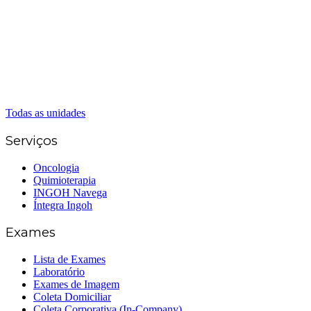
(62) 98226-9753
(62) 3414-8800
Caldas Novas
(62) 99262-5248
(62) 3414-8800
Senador Canedo
(62) 3226-0200
(62) 3414-8800
Todas as unidades
Serviços
Oncologia
Quimioterapia
INGOH Navega
Íntegra Ingoh
Exames
Lista de Exames
Laboratório
Exames de Imagem
Coleta Domiciliar
Coleta Corporativa (In-Company)