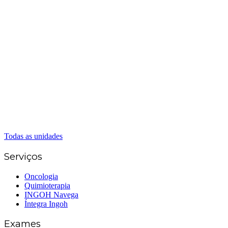
Matriz Goiânia
(62) 3226-0200
(62) 3414-8800
Anápolis
(62) 3324-9304
(62) 98226-9753
(62) 3414-8800
Caldas Novas
(62) 99262-5248
(62) 3414-8800
Senador Canedo
(62) 3226-0200
(62) 3414-8800
Todas as unidades
Serviços
Oncologia
Quimioterapia
INGOH Navega
Íntegra Ingoh
Exames