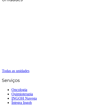
Matriz Goiânia
(62) 3226-0200
(62) 3414-8800
Anápolis
(62) 3324-9304
(62) 98226-9753
(62) 3414-8800
Caldas Novas
(62) 99262-5248
(62) 3414-8800
Senador Canedo
(62) 3226-0200
(62) 3414-8800
Todas as unidades
Serviços
Oncologia
Quimioterapia
INGOH Navega
Íntegra Ingoh