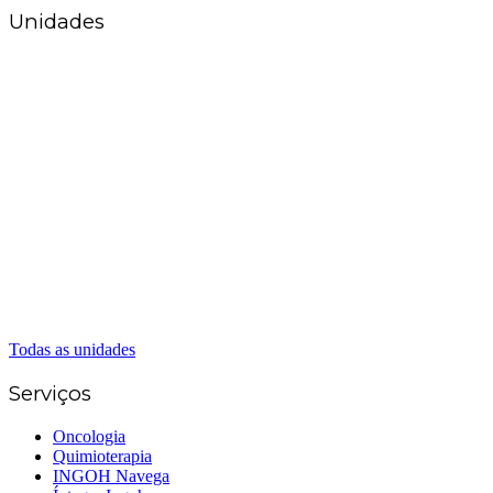
Unidades
Matriz Goiânia
(62) 3226-0200
(62) 3414-8800
Anápolis
(62) 3324-9304
(62) 98226-9753
(62) 3414-8800
Caldas Novas
(62) 99262-5248
(62) 3414-8800
Senador Canedo
(62) 3226-0200
(62) 3414-8800
Todas as unidades
Serviços
Oncologia
Quimioterapia
INGOH Navega