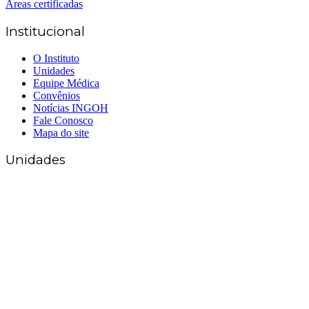
Áreas certificadas
Institucional
O Instituto
Unidades
Equipe Médica
Convênios
Notícias INGOH
Fale Conosco
Mapa do site
Unidades
Matriz Goiânia
(62) 3226-0200
(62) 3414-8800
Anápolis
(62) 3324-9304
(62) 98226-9753
(62) 3414-8800
Caldas Novas
(62) 99262-5248