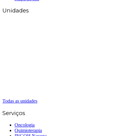
Unidades
Matriz Goiânia
(62) 3226-0200
(62) 3414-8800
Anápolis
(62) 3324-9304
(62) 98226-9753
(62) 3414-8800
Caldas Novas
(62) 99262-5248
(62) 3414-8800
Senador Canedo
(62) 3226-0200
(62) 3414-8800
Todas as unidades
Serviços
Oncologia
Quimioterapia
INGOH Navega