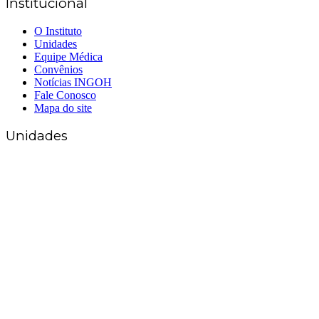
Institucional
O Instituto
Unidades
Equipe Médica
Convênios
Notícias INGOH
Fale Conosco
Mapa do site
Unidades
Matriz Goiânia
(62) 3226-0200
(62) 3414-8800
Anápolis
(62) 3324-9304
(62) 98226-9753
(62) 3414-8800
Caldas Novas
(62) 99262-5248
(62) 3414-8800
Senador Canedo