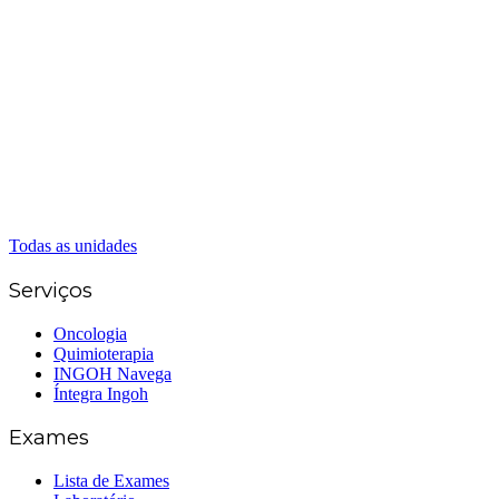
(62) 3414-8800
Anápolis
(62) 3324-9304
(62) 98226-9753
(62) 3414-8800
Caldas Novas
(62) 99262-5248
(62) 3414-8800
Senador Canedo
(62) 3226-0200
(62) 3414-8800
Todas as unidades
Serviços
Oncologia
Quimioterapia
INGOH Navega
Íntegra Ingoh
Exames
Lista de Exames