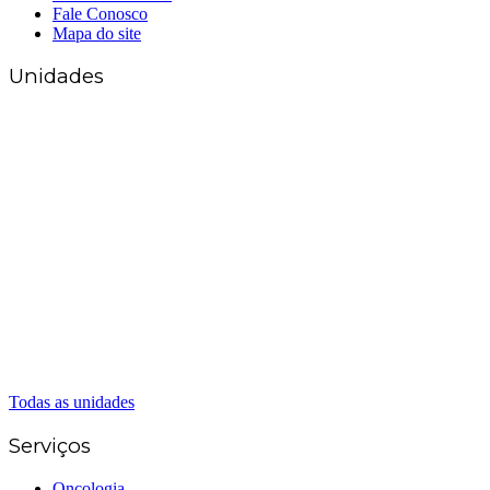
Fale Conosco
Mapa do site
Unidades
Matriz Goiânia
(62) 3226-0200
(62) 3414-8800
Anápolis
(62) 3324-9304
(62) 98226-9753
(62) 3414-8800
Caldas Novas
(62) 99262-5248
(62) 3414-8800
Senador Canedo
(62) 3226-0200
(62) 3414-8800
Todas as unidades
Serviços
Oncologia