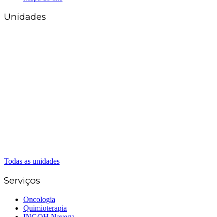
Unidades
Matriz Goiânia
(62) 3226-0200
(62) 3414-8800
Anápolis
(62) 3324-9304
(62) 98226-9753
(62) 3414-8800
Caldas Novas
(62) 99262-5248
(62) 3414-8800
Senador Canedo
(62) 3226-0200
(62) 3414-8800
Todas as unidades
Serviços
Oncologia
Quimioterapia
INGOH Navega