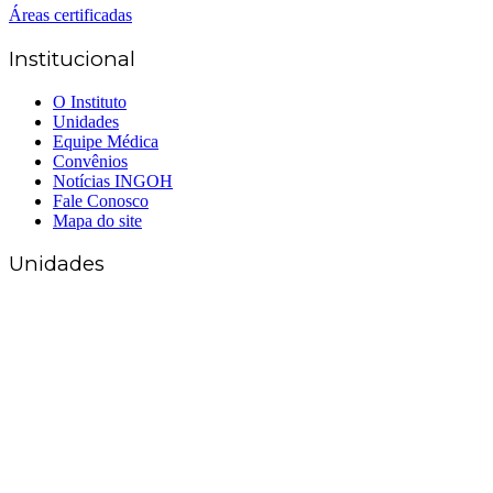
Áreas certificadas
Institucional
O Instituto
Unidades
Equipe Médica
Convênios
Notícias INGOH
Fale Conosco
Mapa do site
Unidades
Matriz Goiânia
(62) 3226-0200
(62) 3414-8800
Anápolis
(62) 3324-9304
(62) 98226-9753
(62) 3414-8800
Caldas Novas
(62) 99262-5248