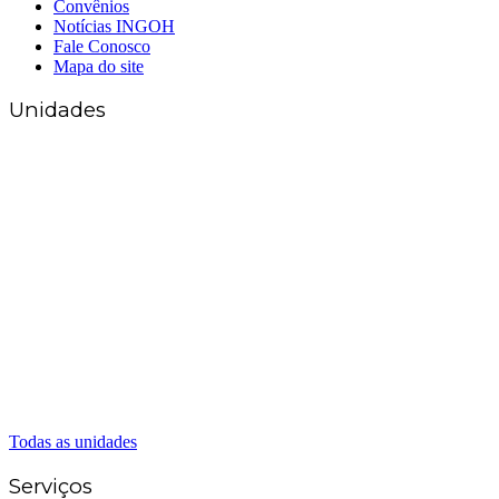
Convênios
Notícias INGOH
Fale Conosco
Mapa do site
Unidades
Matriz Goiânia
(62) 3226-0200
(62) 3414-8800
Anápolis
(62) 3324-9304
(62) 98226-9753
(62) 3414-8800
Caldas Novas
(62) 99262-5248
(62) 3414-8800
Senador Canedo
(62) 3226-0200
(62) 3414-8800
Todas as unidades
Serviços