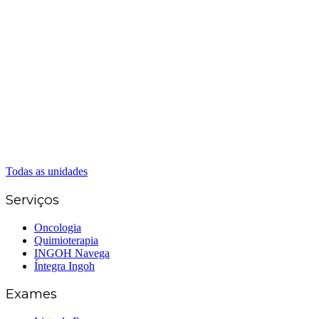
(62) 3226-0200
(62) 3414-8800
Anápolis
(62) 3324-9304
(62) 98226-9753
(62) 3414-8800
Caldas Novas
(62) 99262-5248
(62) 3414-8800
Senador Canedo
(62) 3226-0200
(62) 3414-8800
Todas as unidades
Serviços
Oncologia
Quimioterapia
INGOH Navega
Íntegra Ingoh
Exames