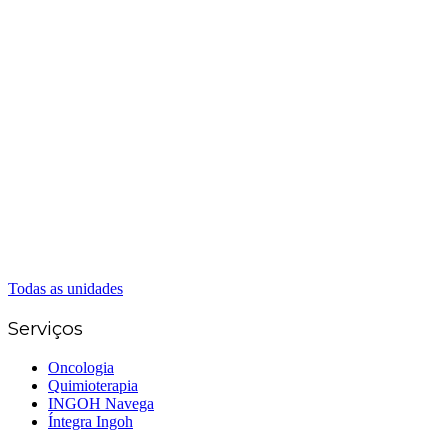
Matriz Goiânia
(62) 3226-0200
(62) 3414-8800
Anápolis
(62) 3324-9304
(62) 98226-9753
(62) 3414-8800
Caldas Novas
(62) 99262-5248
(62) 3414-8800
Senador Canedo
(62) 3226-0200
(62) 3414-8800
Todas as unidades
Serviços
Oncologia
Quimioterapia
INGOH Navega
Íntegra Ingoh