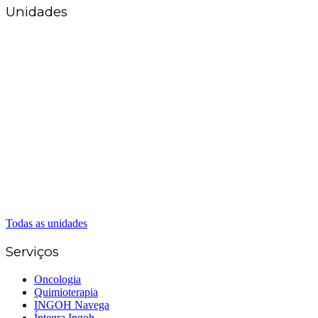
Unidades
Matriz Goiânia
(62) 3226-0200
(62) 3414-8800
Anápolis
(62) 3324-9304
(62) 98226-9753
(62) 3414-8800
Caldas Novas
(62) 99262-5248
(62) 3414-8800
Senador Canedo
(62) 3226-0200
(62) 3414-8800
Todas as unidades
Serviços
Oncologia
Quimioterapia
INGOH Navega
Íntegra Ingoh