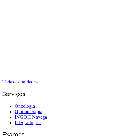
Matriz Goiânia
(62) 3226-0200
(62) 3414-8800
Anápolis
(62) 3324-9304
(62) 98226-9753
(62) 3414-8800
Caldas Novas
(62) 99262-5248
(62) 3414-8800
Senador Canedo
(62) 3226-0200
(62) 3414-8800
Todas as unidades
Serviços
Oncologia
Quimioterapia
INGOH Navega
Íntegra Ingoh
Exames