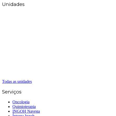
Unidades
Matriz Goiânia
(62) 3226-0200
(62) 3414-8800
Anápolis
(62) 3324-9304
(62) 98226-9753
(62) 3414-8800
Caldas Novas
(62) 99262-5248
(62) 3414-8800
Senador Canedo
(62) 3226-0200
(62) 3414-8800
Todas as unidades
Serviços
Oncologia
Quimioterapia
INGOH Navega
Íntegra Ingoh