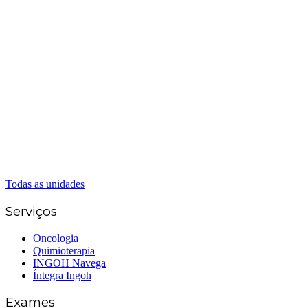
Matriz Goiânia
(62) 3226-0200
(62) 3414-8800
Anápolis
(62) 3324-9304
(62) 98226-9753
(62) 3414-8800
Caldas Novas
(62) 99262-5248
(62) 3414-8800
Senador Canedo
(62) 3226-0200
(62) 3414-8800
Todas as unidades
Serviços
Oncologia
Quimioterapia
INGOH Navega
Íntegra Ingoh
Exames