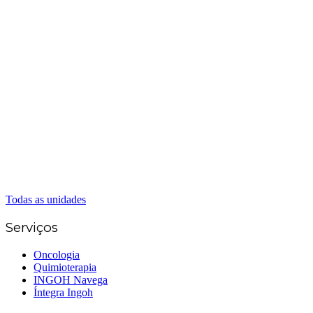
Matriz Goiânia
(62) 3226-0200
(62) 3414-8800
Anápolis
(62) 3324-9304
(62) 98226-9753
(62) 3414-8800
Caldas Novas
(62) 99262-5248
(62) 3414-8800
Senador Canedo
(62) 3226-0200
(62) 3414-8800
Todas as unidades
Serviços
Oncologia
Quimioterapia
INGOH Navega
Íntegra Ingoh