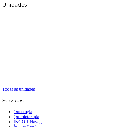
Unidades
Matriz Goiânia
(62) 3226-0200
(62) 3414-8800
Anápolis
(62) 3324-9304
(62) 98226-9753
(62) 3414-8800
Caldas Novas
(62) 99262-5248
(62) 3414-8800
Senador Canedo
(62) 3226-0200
(62) 3414-8800
Todas as unidades
Serviços
Oncologia
Quimioterapia
INGOH Navega
Íntegra Ingoh